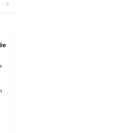
0
ie
e
m