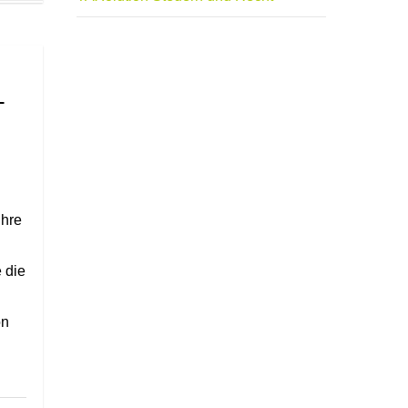
–
Ihre
 die
on