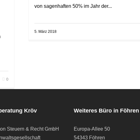
von sagenhaften 50% im Jahr der...
5. März 2018
n
0
beratung Kröv
Weiteres Büro in Föhren
ion Steuern & Recht GmbH
Europa-Allee 50
waltsgesellschaft
54343 Föhren