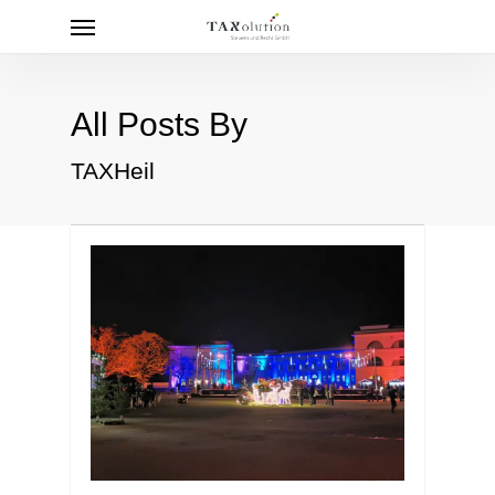
Menu
Skip
to
main
content
All Posts By
TAXHeil
0