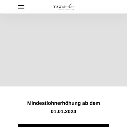
Menu
Skip
to
main
content
Mindestlohnerhöhung ab dem
01.01.2024