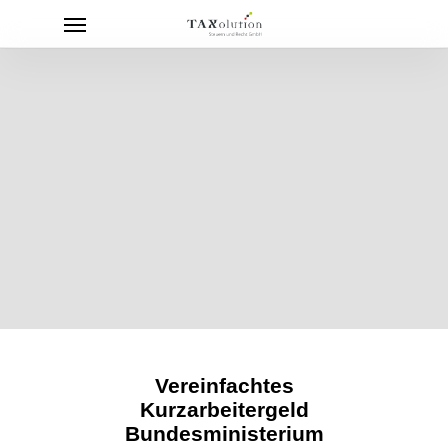
Menu
Skip
to
main
content
Vereinfachtes
Kurzarbeitergeld
Bundesministerium