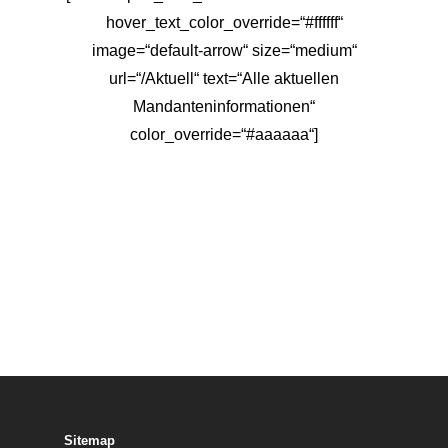
hover_text_color_override=“#ffffff“
image=“default-arrow“ size=“medium“
url=“/Aktuell“ text=“Alle aktuellen
Mandanteninformationen“
color_override=“#aaaaaa“]
Sitemap