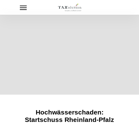
Menu
Skip
to
main
content
Hochwässerschaden:
Startschuss Rheinland-Pfalz