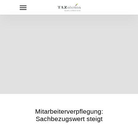
Menu
Skip
to
main
content
Mitarbeiterverpflegung:
Sachbezugswert steigt