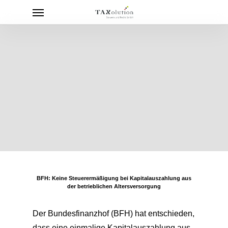
Menu
Skip
to
main
content
BFH: Keine Steuerermäßigung bei Kapitalauszahlung aus
der betrieblichen Altersversorgung
Der Bundesfinanzhof (BFH) hat entschieden,
dass eine einmalige Kapitalauszahlung aus