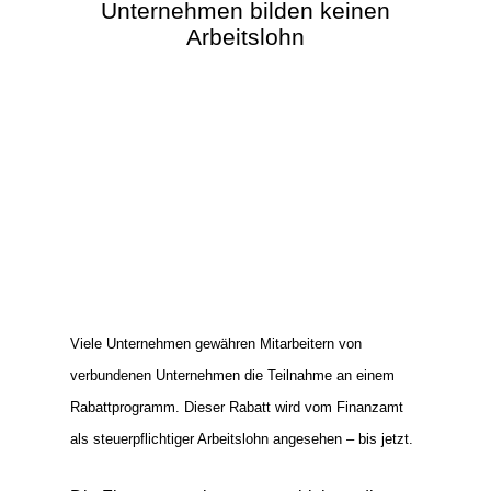
Unternehmen bilden keinen
Arbeitslohn
Viele Unternehmen gewähren Mitarbeitern von
verbundenen Unternehmen die Teilnahme an einem
Rabattprogramm. Dieser Rabatt wird vom Finanzamt
als steuerpflichtiger Arbeitslohn angesehen – bis jetzt.