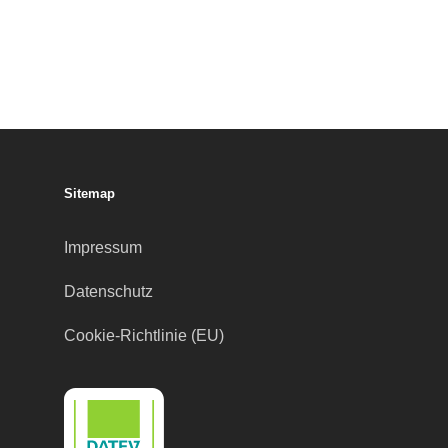
Sitemap
Impressum
Datenschutz
Cookie-Richtlinie (EU)