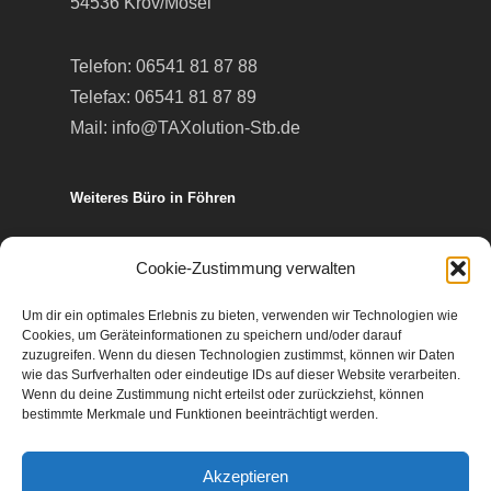
54536 Kröv/Mosel
Telefon:
06541 81 87 88
Telefax: 06541 81 87 89
Mail:
info@TAXolution-Stb.de
Weiteres Büro in Föhren
Europa-Allee 50
Cookie-Zustimmung verwalten
54343 Föhren
Um dir ein optimales Erlebnis zu bieten, verwenden wir Technologien wie
Cookies, um Geräteinformationen zu speichern und/oder darauf
Telefon:
06502 99 95 80
zuzugreifen. Wenn du diesen Technologien zustimmst, können wir Daten
wie das Surfverhalten oder eindeutige IDs auf dieser Website verarbeiten.
Telefax: 06502 99 95 899
Wenn du deine Zustimmung nicht erteilst oder zurückziehst, können
Mail:
info@TAXolution-Stb.de
bestimmte Merkmale und Funktionen beeinträchtigt werden.
Akzeptieren