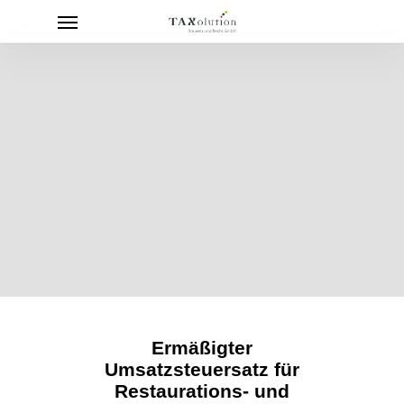
Menu
Skip
to
main
content
Ermäßigter
Umsatzsteuersatz für
Restaurations- und