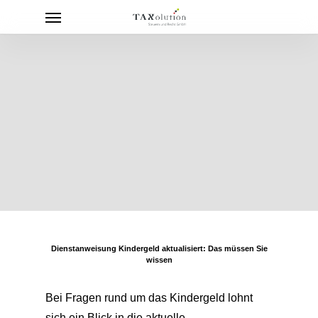
Menu
Skip
to
main
content
Dienstanweisung Kindergeld aktualisiert: Das müssen Sie
wissen
Bei Fragen rund um das Kindergeld lohnt
sich ein Blick in die aktuelle