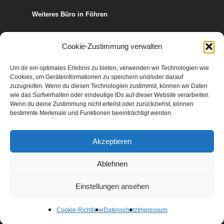
Weiteres Büro in Föhren
Europa-Allee 50
Cookie-Zustimmung verwalten
54343 Föhren
Um dir ein optimales Erlebnis zu bieten, verwenden wir Technologien wie
Cookies, um Geräteinformationen zu speichern und/oder darauf
Telefon:
06502 99 95 80
zuzugreifen. Wenn du diesen Technologien zustimmst, können wir Daten
wie das Surfverhalten oder eindeutige IDs auf dieser Website verarbeiten.
Telefax: 06502 99 95 899
Wenn du deine Zustimmung nicht erteilst oder zurückziehst, können
Mail:
info@TAXolution-Stb.de
bestimmte Merkmale und Funktionen beeinträchtigt werden.
Akzeptieren
Ablehnen
© 2026 TAXolution Steuern und Recht.
Einstellungen ansehen
facebook
Cookie-Richtlinie
Datenschutz
Impressum