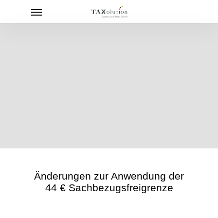
Menu
Skip
to
main
content
Änderungen zur Anwendung der
44 € Sachbezugsfreigrenze