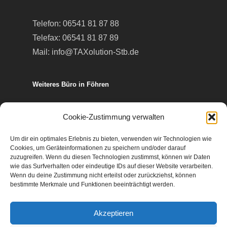
Telefon:
06541 81 87 88
Telefax: 06541 81 87 89
Mail:
info@TAXolution-Stb.de
Weiteres Büro in Föhren
Europa-Allee 50
Cookie-Zustimmung verwalten
54343 Föhren
Um dir ein optimales Erlebnis zu bieten, verwenden wir Technologien wie
Cookies, um Geräteinformationen zu speichern und/oder darauf
Telefon:
06502 99 95 80
zuzugreifen. Wenn du diesen Technologien zustimmst, können wir Daten
wie das Surfverhalten oder eindeutige IDs auf dieser Website verarbeiten.
Telefax: 06502 99 95 899
Wenn du deine Zustimmung nicht erteilst oder zurückziehst, können
Mail:
info@TAXolution-Stb.de
bestimmte Merkmale und Funktionen beeinträchtigt werden.
Akzeptieren