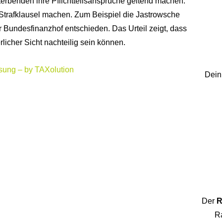
terbenden ihre Pflichtteilsansprüche geltend machen.
Strafklausel machen. Zum Beispiel die Jastrowsche
er Bundesfinanzhof entschieden. Das Urteil zeigt, dass
icher Sicht nachteilig sein können.
sung – by TAXolution
Dein
Der
R
Ra