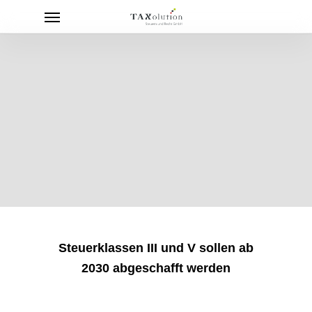
Menu
Skip
to
main
content
Steuerklassen III und V sollen ab
2030 abgeschafft werden