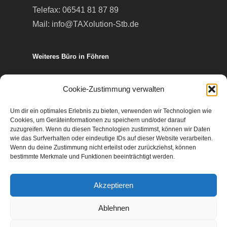
Telefax: 06541 81 87 89
Mail:
info@TAXolution-Stb.de
Weiteres Büro in Föhren
Europa-Allee 50
Cookie-Zustimmung verwalten
54343 Föhren
Um dir ein optimales Erlebnis zu bieten, verwenden wir Technologien wie
Cookies, um Geräteinformationen zu speichern und/oder darauf
Telefon:
06502 99 95 80
zuzugreifen. Wenn du diesen Technologien zustimmst, können wir Daten
wie das Surfverhalten oder eindeutige IDs auf dieser Website verarbeiten.
Telefax: 06502 99 95 899
Wenn du deine Zustimmung nicht erteilst oder zurückziehst, können
Mail:
info@TAXolution-Stb.de
bestimmte Merkmale und Funktionen beeinträchtigt werden.
Akzeptieren
Ablehnen