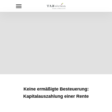
Menu
Skip
to
main
content
Keine ermäßigte Besteuerung:
Kapitalauszahlung einer Rente