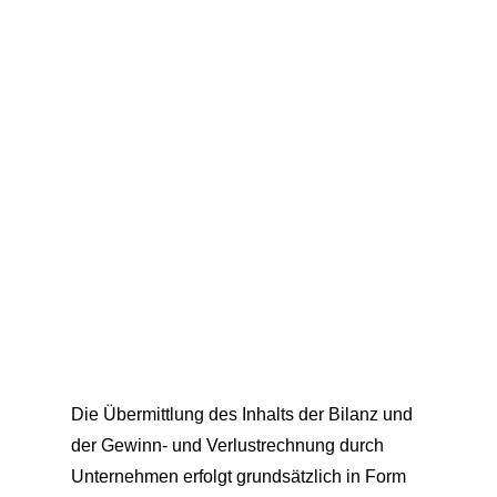
Die Übermittlung des Inhalts der Bilanz und
der Gewinn- und Verlustrechnung durch
Unternehmen erfolgt grundsätzlich in Form
eines amtlich vorgeschriebenen Datensatzes
mittels Datenfernübertragung. Das
Bundesfinanzministerium hat nun das
aktualisierte Datenschema der Taxonomien
(Version 6.8) als amtlich vorgeschriebenen
Datensatz veröffentlicht. Die aktualisierten
Taxonomien sind unter www.esteuer.de
einsehbar und abrufbar.
Lesen Sie den Artikel weiter auf: