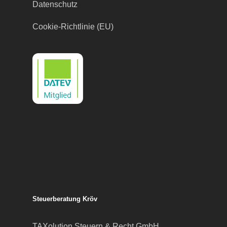
Steuerberatung Kröv
TAXolution Steuern & Recht GmbH
Rechtsanwaltsgesellschaft
Rieslingstraße 1
54536 Kröv/Mosel
Telefon:
06541 81 87 88
Telefax: 06541 81 87 89
Mail:
info@TAXolution-Stb.de