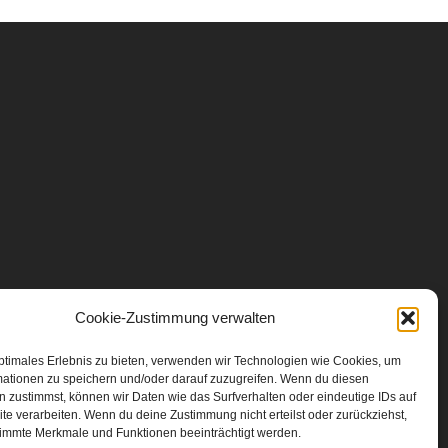
Cookie-Zustimmung verwalten
ptimales Erlebnis zu bieten, verwenden wir Technologien wie Cookies, um
mationen zu speichern und/oder darauf zuzugreifen. Wenn du diesen
 zustimmst, können wir Daten wie das Surfverhalten oder eindeutige IDs auf
te verarbeiten. Wenn du deine Zustimmung nicht erteilst oder zurückziehst,
immte Merkmale und Funktionen beeinträchtigt werden.