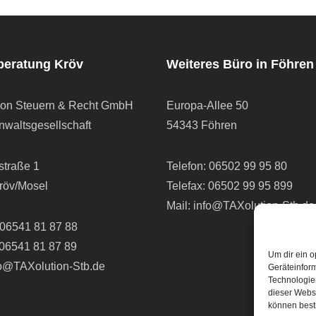
beratung Kröv
Weiteres Büro in Föhren
ion Steuern & Recht GmbH
Europa-Allee 50
waltsgesellschaft
54343 Föhren
straße 1
Telefon:
06502 99 95 80
röv/Mosel
Telefax: 06502 99 95 899
Mail:
info@TAXolution-Stb.de
06541 81 87 88
 06541 81 87 89
Um dir ein o
fo@TAXolution-Stb.de
Geräteinfor
Technologien
dieser Websi
können best