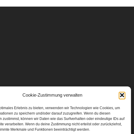
Cookie-Zustimmung verwalten
ptimales Erlebnis zu bieten, verwenden wir Technologien wie Cookies, um
mationen zu speichern und/oder darauf zuzugreifen. Wenn du diesen
 zustimmst, können wir Daten wie das Surfverhalten oder eindeutige IDs auf
te verarbeiten. Wenn du deine Zustimmung nicht erteilst oder zurückziehst,
immte Merkmale und Funktionen beeinträchtigt werden.