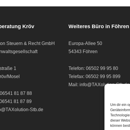
beratung Kröv
Weiteres Büro in Föhren
ion Steuern & Recht GmbH
Europa-Allee 50
waltsgesellschaft
54343 Föhren
straße 1
Telefon:
06502 99 95 80
röv/Mosel
Telefax: 06502 99 95 899
Mail:
info@TAXolution-Stb.de
06541 81 87 88
 06541 81 87 89
Um dir ein o
fo@TAXolution-Stb.de
Geräteinfor
Technologien
dieser Websi
können best