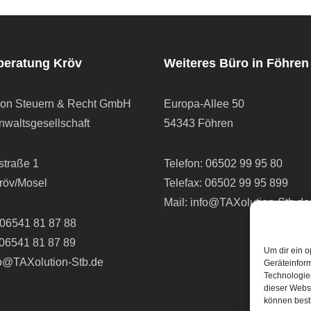
beratung Kröv
Weiteres Büro in Föhren
ion Steuern & Recht GmbH
Europa-Allee 50
waltsgesellschaft
54343 Föhren
straße 1
Telefon:
06502 99 95 80
röv/Mosel
Telefax: 06502 99 95 899
Mail:
info@TAXolution-Stb.de
06541 81 87 88
 06541 81 87 89
Um dir ein o
fo@TAXolution-Stb.de
Geräteinfor
Technologien
dieser Websi
können best