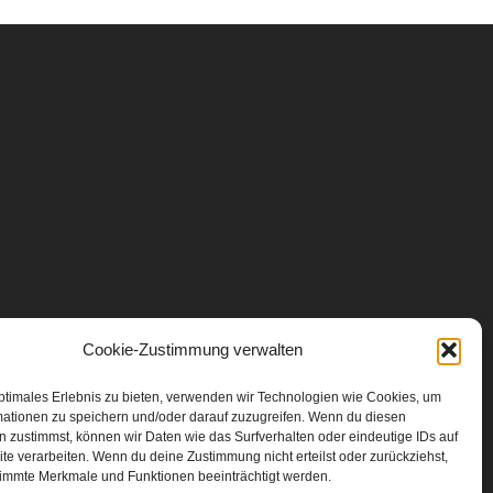
Cookie-Zustimmung verwalten
ptimales Erlebnis zu bieten, verwenden wir Technologien wie Cookies, um
mationen zu speichern und/oder darauf zuzugreifen. Wenn du diesen
 zustimmst, können wir Daten wie das Surfverhalten oder eindeutige IDs auf
te verarbeiten. Wenn du deine Zustimmung nicht erteilst oder zurückziehst,
immte Merkmale und Funktionen beeinträchtigt werden.