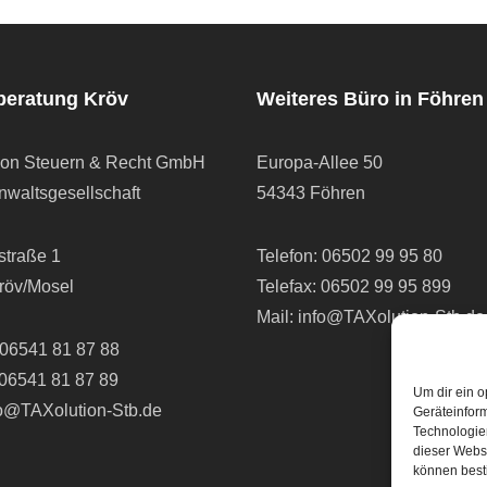
beratung Kröv
Weiteres Büro in Föhren
ion Steuern & Recht GmbH
Europa-Allee 50
waltsgesellschaft
54343 Föhren
straße 1
Telefon:
06502 99 95 80
röv/Mosel
Telefax: 06502 99 95 899
Mail:
info@TAXolution-Stb.de
06541 81 87 88
 06541 81 87 89
Um dir ein o
fo@TAXolution-Stb.de
Geräteinfor
Technologien
dieser Websi
können best