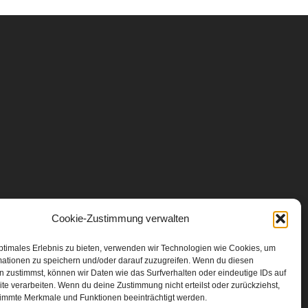
Cookie-Zustimmung verwalten
ptimales Erlebnis zu bieten, verwenden wir Technologien wie Cookies, um
mationen zu speichern und/oder darauf zuzugreifen. Wenn du diesen
 zustimmst, können wir Daten wie das Surfverhalten oder eindeutige IDs auf
te verarbeiten. Wenn du deine Zustimmung nicht erteilst oder zurückziehst,
immte Merkmale und Funktionen beeinträchtigt werden.