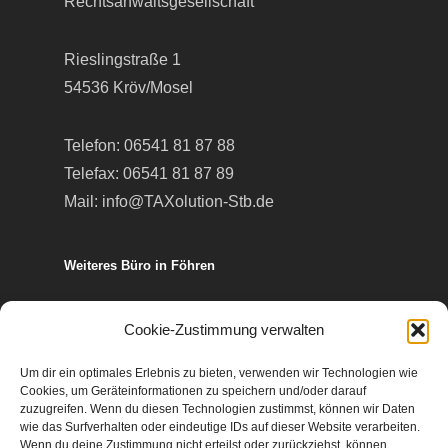
Rechtsanwaltsgesellschaft
Rieslingstraße 1
54536 Kröv/Mosel
Telefon:
06541 81 87 88
Telefax: 06541 81 87 89
Mail:
info@TAXolution-Stb.de
Weiteres Büro in Föhren
Europa-Allee 50
Cookie-Zustimmung verwalten
54343 Föhren
Um dir ein optimales Erlebnis zu bieten, verwenden wir Technologien wie
Cookies, um Geräteinformationen zu speichern und/oder darauf
Telefon:
06502 99 95 80
zuzugreifen. Wenn du diesen Technologien zustimmst, können wir Daten
wie das Surfverhalten oder eindeutige IDs auf dieser Website verarbeiten.
Telefax: 06502 99 95 899
Wenn du deine Zustimmung nicht erteilst oder zurückziehst, können