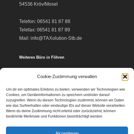
54536 Kröv/Mosel
Telefon:
06541 81 87 88
Telefax: 06541 81 87 89
Mail:
info@TAXolution-Stb.de
Weiteres Büro in Föhren
Europa-Allee 50
Cookie-Zustimmung verwalten
54343 Föhren
Um dir ein optimales Erlebnis zu bieten, verwenden wir Technologien wie
Cookies, um Geräteinformationen zu speichern und/oder darauf
Telefon:
06502 99 95 80
zuzugreifen. Wenn du diesen Technologien zustimmst, können wir Daten
wie das Surfverhalten oder eindeutige IDs auf dieser Website verarbeiten.
Telefax: 06502 99 95 899
Wenn du deine Zustimmung nicht erteilst oder zurückziehst, können
Mail:
info@TAXolution-Stb.de
bestimmte Merkmale und Funktionen beeinträchtigt werden.
Akzeptieren