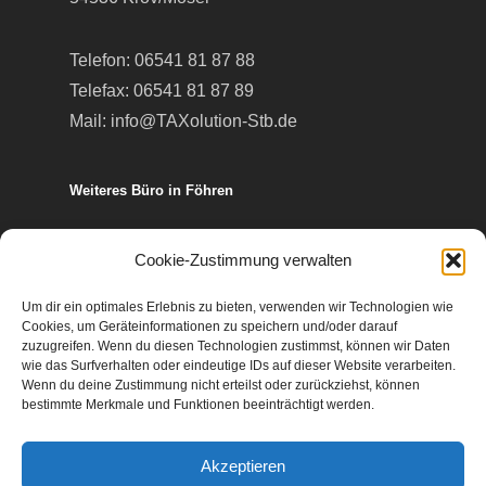
Telefon:
06541 81 87 88
Telefax: 06541 81 87 89
Mail:
info@TAXolution-Stb.de
Weiteres Büro in Föhren
Europa-Allee 50
Cookie-Zustimmung verwalten
54343 Föhren
Um dir ein optimales Erlebnis zu bieten, verwenden wir Technologien wie
Cookies, um Geräteinformationen zu speichern und/oder darauf
Telefon:
06502 99 95 80
zuzugreifen. Wenn du diesen Technologien zustimmst, können wir Daten
wie das Surfverhalten oder eindeutige IDs auf dieser Website verarbeiten.
Telefax: 06502 99 95 899
Wenn du deine Zustimmung nicht erteilst oder zurückziehst, können
Mail:
info@TAXolution-Stb.de
bestimmte Merkmale und Funktionen beeinträchtigt werden.
Akzeptieren