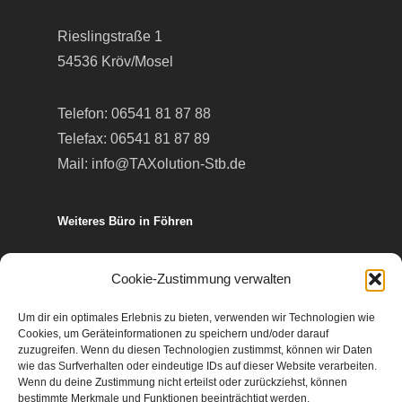
Rieslingstraße 1
54536 Kröv/Mosel
Telefon:
06541 81 87 88
Telefax: 06541 81 87 89
Mail:
info@TAXolution-Stb.de
Weiteres Büro in Föhren
Europa-Allee 50
Cookie-Zustimmung verwalten
54343 Föhren
Um dir ein optimales Erlebnis zu bieten, verwenden wir Technologien wie
Cookies, um Geräteinformationen zu speichern und/oder darauf
Telefon:
06502 99 95 80
zuzugreifen. Wenn du diesen Technologien zustimmst, können wir Daten
wie das Surfverhalten oder eindeutige IDs auf dieser Website verarbeiten.
Telefax: 06502 99 95 899
Wenn du deine Zustimmung nicht erteilst oder zurückziehst, können
Mail:
info@TAXolution-Stb.de
bestimmte Merkmale und Funktionen beeinträchtigt werden.