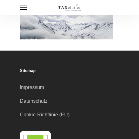
Menu
Skip
to
main
content
Sitemap
Impressum
Datenschutz
Cookie-Richtlinie (EU)