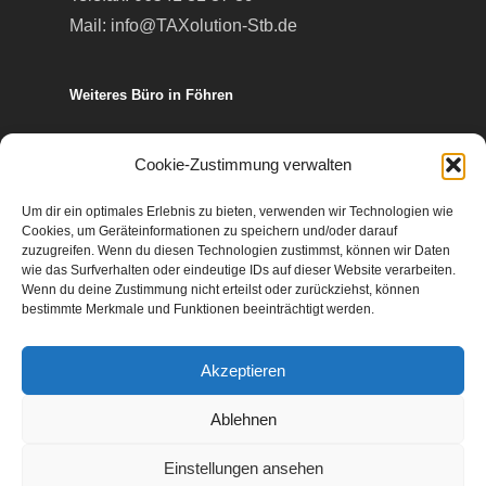
Mail:
info@TAXolution-Stb.de
Weiteres Büro in Föhren
Europa-Allee 50
Cookie-Zustimmung verwalten
54343 Föhren
Um dir ein optimales Erlebnis zu bieten, verwenden wir Technologien wie
Cookies, um Geräteinformationen zu speichern und/oder darauf
Telefon:
06502 99 95 80
zuzugreifen. Wenn du diesen Technologien zustimmst, können wir Daten
wie das Surfverhalten oder eindeutige IDs auf dieser Website verarbeiten.
Telefax: 06502 99 95 899
Wenn du deine Zustimmung nicht erteilst oder zurückziehst, können
Mail:
info@TAXolution-Stb.de
bestimmte Merkmale und Funktionen beeinträchtigt werden.
Akzeptieren
Ablehnen
© 2026 TAXolution Steuern und Recht.
Einstellungen ansehen