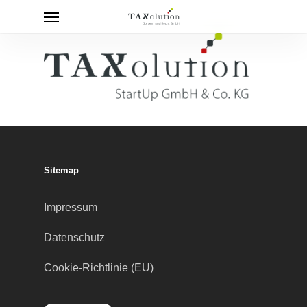
Menu
Skip
to
main
content
Sitemap
Impressum
Datenschutz
Cookie-Richtlinie (EU)