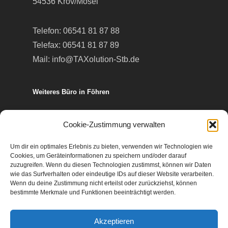
54536 Kröv/Mosel
Telefon:
06541 81 87 88
Telefax: 06541 81 87 89
Mail:
info@TAXolution-Stb.de
Weiteres Büro in Föhren
Europa-Allee 50
Cookie-Zustimmung verwalten
54343 Föhren
Um dir ein optimales Erlebnis zu bieten, verwenden wir Technologien wie
Cookies, um Geräteinformationen zu speichern und/oder darauf
Telefon:
06502 99 95 80
zuzugreifen. Wenn du diesen Technologien zustimmst, können wir Daten
wie das Surfverhalten oder eindeutige IDs auf dieser Website verarbeiten.
Telefax: 06502 99 95 899
Wenn du deine Zustimmung nicht erteilst oder zurückziehst, können
Mail:
info@TAXolution-Stb.de
bestimmte Merkmale und Funktionen beeinträchtigt werden.
Akzeptieren