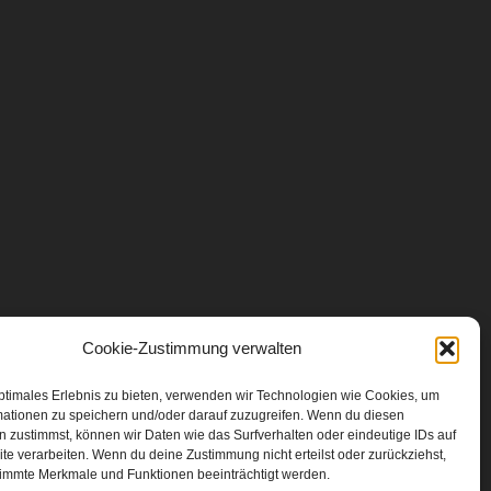
Cookie-Zustimmung verwalten
ptimales Erlebnis zu bieten, verwenden wir Technologien wie Cookies, um
mationen zu speichern und/oder darauf zuzugreifen. Wenn du diesen
 zustimmst, können wir Daten wie das Surfverhalten oder eindeutige IDs auf
te verarbeiten. Wenn du deine Zustimmung nicht erteilst oder zurückziehst,
immte Merkmale und Funktionen beeinträchtigt werden.