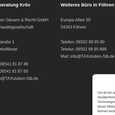
beratung Kröv
Weiteres Büro in Föhren
ion Steuern & Recht GmbH
Europa-Allee 50
waltsgesellschaft
54343 Föhren
straße 1
Telefon:
06502 99 95 80
röv/Mosel
Telefax: 06502 99 95 899
Mail:
info@TAXolution-Stb.de
06541 81 87 88
 06541 81 87 89
fo@TAXolution-Stb.de
Um dir ein o
Geräteinfor
Technologien
dieser Websi
können best