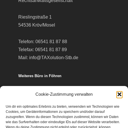
Rechtsanwaltsgesellschaft
Rieslingstraße 1
54536 Kröv/Mosel
Telefon:
06541 81 87 88
Telefax: 06541 81 87 89
Mail:
info@TAXolution-Stb.de
Weiteres Büro in Föhren
Europa-Allee 50
Cookie-Zustimmung verwalten
54343 Föhren
Um dir ein optimales Erlebnis zu bieten, verwenden wir Technologien wie
Cookies, um Geräteinformationen zu speichern und/oder darauf
Telefon:
06502 99 95 80
zuzugreifen. Wenn du diesen Technologien zustimmst, können wir Daten
wie das Surfverhalten oder eindeutige IDs auf dieser Website verarbeiten.
Telefax: 06502 99 95 899
Wenn du deine Zustimmung nicht erteilst oder zurückziehst, können