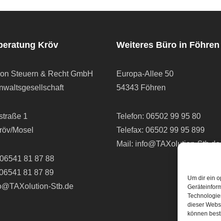
beratung Kröv
Weiteres Büro in Föhren
ion Steuern & Recht GmbH
Europa-Allee 50
waltsgesellschaft
54343 Föhren
straße 1
Telefon:
06502 99 95 80
röv/Mosel
Telefax: 06502 99 95 899
Mail:
info@TAXolution-Stb.de
06541 81 87 88
 06541 81 87 89
Um dir ein o
fo@TAXolution-Stb.de
Geräteinfor
Technologien
dieser Websi
können best