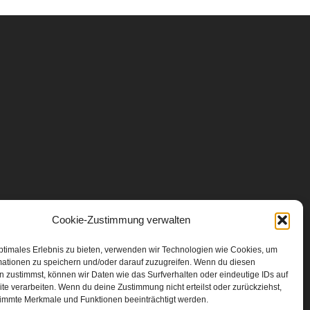
Cookie-Zustimmung verwalten
ptimales Erlebnis zu bieten, verwenden wir Technologien wie Cookies, um
mationen zu speichern und/oder darauf zuzugreifen. Wenn du diesen
 zustimmst, können wir Daten wie das Surfverhalten oder eindeutige IDs auf
te verarbeiten. Wenn du deine Zustimmung nicht erteilst oder zurückziehst,
immte Merkmale und Funktionen beeinträchtigt werden.