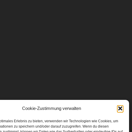
Cookie-Zustimmung verwalten
ptimales Erlebnis zu bieten, verwenden wir Technologien wie Cookies, um
mationen zu speichern und/oder darauf zuzugreifen. Wenn du diesen
 zustimmst, können wir Daten wie das Surfverhalten oder eindeutige IDs auf