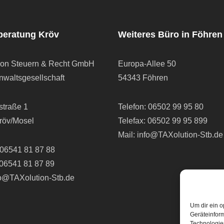
beratung Kröv
Weiteres Büro in Föhren
ion Steuern & Recht GmbH
Europa-Allee 50
waltsgesellschaft
54343 Föhren
straße 1
Telefon:
06502 99 95 80
röv/Mosel
Telefax: 06502 99 95 899
Mail:
info@TAXolution-Stb.de
06541 81 87 88
 06541 81 87 89
fo@TAXolution-Stb.de
Um dir ein o
Geräteinfor
Technologien