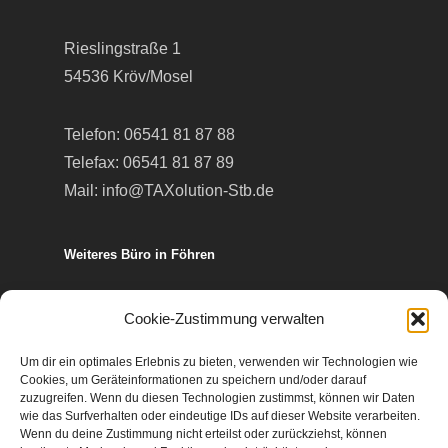
Rieslingstraße 1
54536 Kröv/Mosel
Telefon:
06541 81 87 88
Telefax: 06541 81 87 89
Mail:
info@TAXolution-Stb.de
Weiteres Büro in Föhren
Europa-Allee 50
Cookie-Zustimmung verwalten
54343 Föhren
Um dir ein optimales Erlebnis zu bieten, verwenden wir Technologien wie
Cookies, um Geräteinformationen zu speichern und/oder darauf
Telefon:
06502 99 95 80
zuzugreifen. Wenn du diesen Technologien zustimmst, können wir Daten
wie das Surfverhalten oder eindeutige IDs auf dieser Website verarbeiten.
Telefax: 06502 99 95 899
Wenn du deine Zustimmung nicht erteilst oder zurückziehst, können