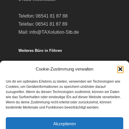
Telefon:
06541 81 87 88
Telefax: 06541 81 87 89
Mail:
info@TAXolution-Stb.de
Weiteres Büro in Föhren
Europa-Allee 50
Cookie-Zustimmung verwalten
54343 Föhren
Um dir ein optimales Erlebnis zu bieten, verwenden wir Technologien wie
Cookies, um Geräteinformationen zu speichern und/oder darauf
Telefon:
06502 99 95 80
zuzugreifen. Wenn du diesen Technologien zustimmst, können wir Daten
wie das Surfverhalten oder eindeutige IDs auf dieser Website verarbeiten.
Telefax: 06502 99 95 899
Wenn du deine Zustimmung nicht erteilst oder zurückziehst, können
Mail:
info@TAXolution-Stb.de
bestimmte Merkmale und Funktionen beeinträchtigt werden.
Akzeptieren