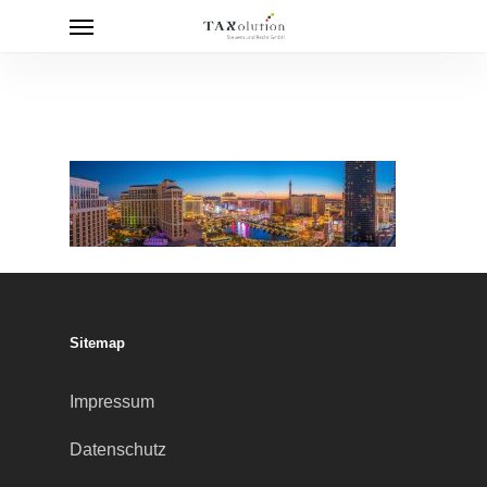
Menu
Skip
to
main
content
Sitemap
Impressum
Datenschutz