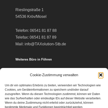
Rieslingstraße 1
54536 Kröv/Mosel
Telefon:
06541 81 87 88
Telefax: 06541 81 87 89
Mail:
info@TAXolution-Stb.de
Weiteres Büro in Föhren
Europa-Allee 50
Cookie-Zustimmung verwalten
54343 Föhren
Um dir ein optimales Erlebnis zu bieten, verwenden wir Technologien wie
Cookies, um Geräteinformationen zu speichern und/oder darauf
Telefon:
06502 99 95 80
zuzugreifen. Wenn du diesen Technologien zustimmst, können wir Daten
wie das Surfverhalten oder eindeutige IDs auf dieser Website verarbeiten.
Telefax: 06502 99 95 899
Wenn du deine Zustimmung nicht erteilst oder zurückziehst, können
Mail:
info@TAXolution-Stb.de
bestimmte Merkmale und Funktionen beeinträchtigt werden.