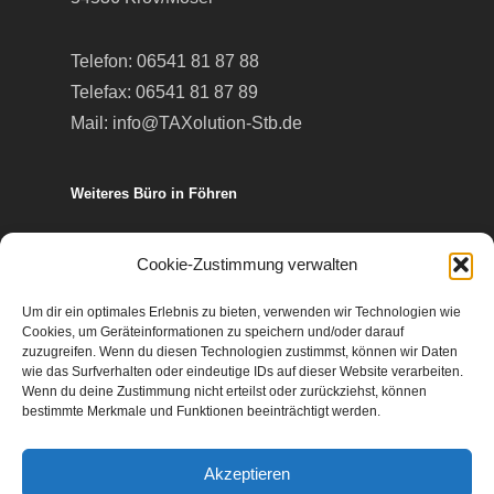
Telefon:
06541 81 87 88
Telefax: 06541 81 87 89
Mail:
info@TAXolution-Stb.de
Weiteres Büro in Föhren
Europa-Allee 50
Cookie-Zustimmung verwalten
54343 Föhren
Um dir ein optimales Erlebnis zu bieten, verwenden wir Technologien wie
Cookies, um Geräteinformationen zu speichern und/oder darauf
Telefon:
06502 99 95 80
zuzugreifen. Wenn du diesen Technologien zustimmst, können wir Daten
wie das Surfverhalten oder eindeutige IDs auf dieser Website verarbeiten.
Telefax: 06502 99 95 899
Wenn du deine Zustimmung nicht erteilst oder zurückziehst, können
Mail:
info@TAXolution-Stb.de
bestimmte Merkmale und Funktionen beeinträchtigt werden.
Akzeptieren