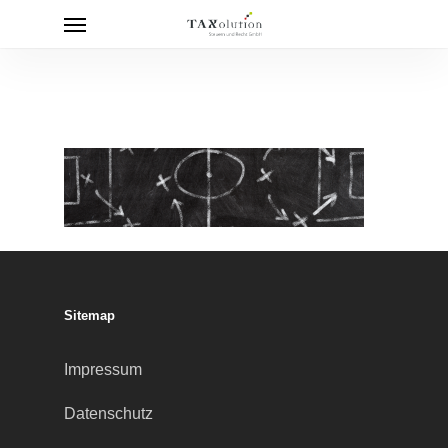
Menu
Skip
to
main
content
Sitemap
Impressum
Datenschutz