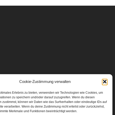
Cookie-Zustimmung verwalten
ptimales Erlebnis zu bieten, verwenden wir Technologien wie Cookies, um
mationen zu speichern und/oder darauf zuzugreifen. Wenn du diesen
 zustimmst, können wir Daten wie das Surfverhalten oder eindeutige IDs auf
te verarbeiten. Wenn du deine Zustimmung nicht erteilst oder zurückziehst,
immte Merkmale und Funktionen beeinträchtigt werden.