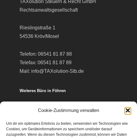
TAXolution Steuern & Recht GmbH
Rechtsanwaltsgesellschaft
Rieslingstraße 1
54536 Kröv/Mosel
Telefon:
06541 81 87 88
Telefax: 06541 81 87 89
Mail:
info@TAXolution-Stb.de
Weiteres Büro in Föhren
Europa-Allee 50
Cookie-Zustimmung verwalten
54343 Föhren
Um dir ein optimales Erlebnis zu bieten, verwenden wir Technologien wie
Cookies, um Geräteinformationen zu speichern und/oder darauf
Telefon:
06502 99 95 80
zuzugreifen. Wenn du diesen Technologien zustimmst, können wir Daten