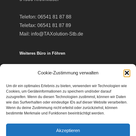
Telefon:
06541 81 87 88
Telefax: 06541 81 87 89
Mail:
info@TAXolution-Stb.de
Weiteres Büro in Föhren
Europa-Allee 50
Cookie-Zustimmung verwalten
54343 Föhren
Um dir ein optimales Erlebnis zu bieten, verwenden wir Technologien wie
Cookies, um Geräteinformationen zu speichern und/oder darauf
Telefon:
06502 99 95 80
zuzugreifen. Wenn du diesen Technologien zustimmst, können wir Daten
wie das Surfverhalten oder eindeutige IDs auf dieser Website verarbeiten.
Telefax: 06502 99 95 899
Wenn du deine Zustimmung nicht erteilst oder zurückziehst, können
Mail:
info@TAXolution-Stb.de
bestimmte Merkmale und Funktionen beeinträchtigt werden.
Akzeptieren