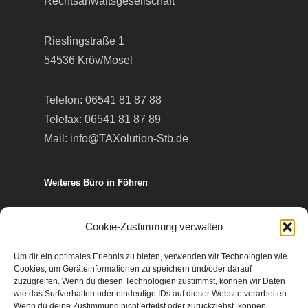
Rechtsanwaltsgesellschaft
Rieslingstraße 1
54536 Kröv/Mosel
Telefon:
06541 81 87 88
Telefax: 06541 81 87 89
Mail:
info@TAXolution-Stb.de
Weiteres Büro in Föhren
Europa-Allee 50
Cookie-Zustimmung verwalten
54343 Föhren
Um dir ein optimales Erlebnis zu bieten, verwenden wir Technologien wie
Cookies, um Geräteinformationen zu speichern und/oder darauf
Telefon:
06502 99 95 80
zuzugreifen. Wenn du diesen Technologien zustimmst, können wir Daten
wie das Surfverhalten oder eindeutige IDs auf dieser Website verarbeiten.
Telefax: 06502 99 95 899
Wenn du deine Zustimmung nicht erteilst oder zurückziehst, können