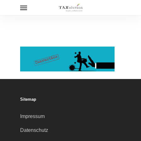
Menu
Skip
to
main
content
Sitemap
Impressum
Datenschutz