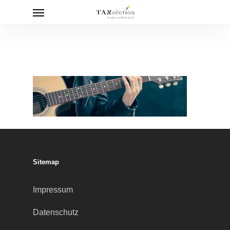
Menu
Skip
to
main
content
Sitemap
Impressum
Datenschutz