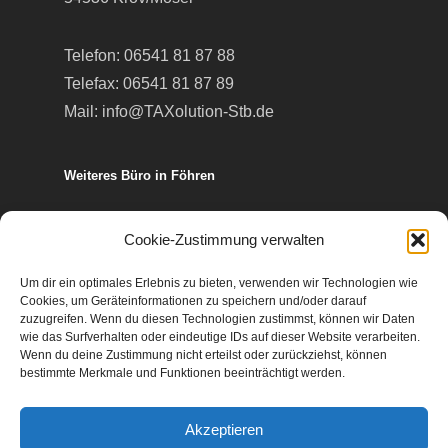
Telefon:
06541 81 87 88
Telefax: 06541 81 87 89
Mail:
info@TAXolution-Stb.de
Weiteres Büro in Föhren
Europa-Allee 50
Cookie-Zustimmung verwalten
54343 Föhren
Um dir ein optimales Erlebnis zu bieten, verwenden wir Technologien wie
Cookies, um Geräteinformationen zu speichern und/oder darauf
Telefon:
06502 99 95 80
zuzugreifen. Wenn du diesen Technologien zustimmst, können wir Daten
wie das Surfverhalten oder eindeutige IDs auf dieser Website verarbeiten.
Telefax: 06502 99 95 899
Wenn du deine Zustimmung nicht erteilst oder zurückziehst, können
Mail:
info@TAXolution-Stb.de
bestimmte Merkmale und Funktionen beeinträchtigt werden.
Akzeptieren