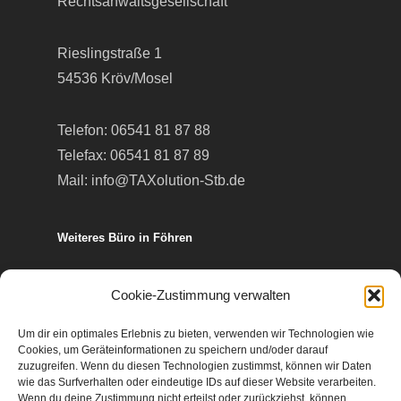
Rechtsanwaltsgesellschaft
Rieslingstraße 1
54536 Kröv/Mosel
Telefon:
06541 81 87 88
Telefax: 06541 81 87 89
Mail:
info@TAXolution-Stb.de
Weiteres Büro in Föhren
Europa-Allee 50
Cookie-Zustimmung verwalten
54343 Föhren
Um dir ein optimales Erlebnis zu bieten, verwenden wir Technologien wie
Cookies, um Geräteinformationen zu speichern und/oder darauf
Telefon:
06502 99 95 80
zuzugreifen. Wenn du diesen Technologien zustimmst, können wir Daten
wie das Surfverhalten oder eindeutige IDs auf dieser Website verarbeiten.
Telefax: 06502 99 95 899
Wenn du deine Zustimmung nicht erteilst oder zurückziehst, können