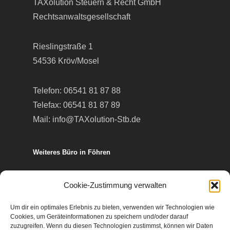
TAXolution Steuern & Recht GmbH
Rechtsanwaltsgesellschaft
Rieslingstraße 1
54536 Kröv/Mosel
Telefon:
06541 81 87 88
Telefax: 06541 81 87 89
Mail:
info@TAXolution-Stb.de
Weiteres Büro in Föhren
Europa-Allee 50
Cookie-Zustimmung verwalten
54343 Föhren
Um dir ein optimales Erlebnis zu bieten, verwenden wir Technologien wie
Cookies, um Geräteinformationen zu speichern und/oder darauf
Telefon:
06502 99 95 80
zuzugreifen. Wenn du diesen Technologien zustimmst, können wir Daten