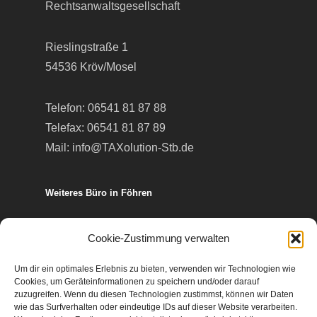
Rechtsanwaltsgesellschaft
Rieslingstraße 1
54536 Kröv/Mosel
Telefon:
06541 81 87 88
Telefax: 06541 81 87 89
Mail:
info@TAXolution-Stb.de
Weiteres Büro in Föhren
Europa-Allee 50
Cookie-Zustimmung verwalten
54343 Föhren
Um dir ein optimales Erlebnis zu bieten, verwenden wir Technologien wie
Cookies, um Geräteinformationen zu speichern und/oder darauf
Telefon:
06502 99 95 80
zuzugreifen. Wenn du diesen Technologien zustimmst, können wir Daten
wie das Surfverhalten oder eindeutige IDs auf dieser Website verarbeiten.
Telefax: 06502 99 95 899