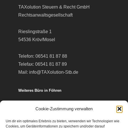
TAXolution Steuern & Recht GmbH
Rechtsanwaltsgesellschaft
Rieslingstraße 1
54536 Kröv/Mosel
Telefon:
06541 81 87 88
Telefax: 06541 81 87 89
Mail:
info@TAXolution-Stb.de
Weiteres Büro in Föhren
Europa-Allee 50
Cookie-Zustimmung verwalten
54343 Föhren
Um dir ein optimales Erlebnis zu bieten, verwenden wir Technologien wie
Cookies, um Geräteinformationen zu speichern und/oder darauf