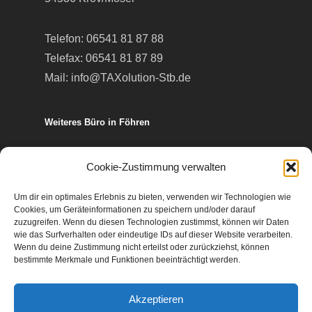
Telefon:
06541 81 87 88
Telefax: 06541 81 87 89
Mail:
info@TAXolution-Stb.de
Weiteres Büro in Föhren
Europa-Allee 50
Cookie-Zustimmung verwalten
54343 Föhren
Um dir ein optimales Erlebnis zu bieten, verwenden wir Technologien wie
Cookies, um Geräteinformationen zu speichern und/oder darauf
Telefon:
06502 99 95 80
zuzugreifen. Wenn du diesen Technologien zustimmst, können wir Daten
wie das Surfverhalten oder eindeutige IDs auf dieser Website verarbeiten.
Telefax: 06502 99 95 899
Wenn du deine Zustimmung nicht erteilst oder zurückziehst, können
Mail:
info@TAXolution-Stb.de
bestimmte Merkmale und Funktionen beeinträchtigt werden.
Akzeptieren