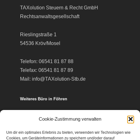
TAXolution Steuern & Recht GmbH
Rechtsanwaltsgesellschaft
Rieslingstraße 1
54536 Kröv/Mosel
Telefon:
06541 81 87 88
Telefax: 06541 81 87 89
Mail:
info@TAXolution-Stb.de
Weiteres Büro in Föhren
Europa-Allee 50
Cookie-Zustimmung verwalten
54343 Föhren
Um dir ein optimales Erlebnis zu bieten, verwenden wir Technologien wie
Cookies, um Geräteinformationen zu speichern und/oder darauf