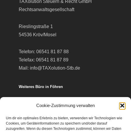
TAXolution Steuern & Recht GmbH
Rechtsanwaltsgesellschaft
Rieslingstraße 1
54536 Kröv/Mosel
Telefon:
06541 81 87 88
Telefax: 06541 81 87 89
Mail:
info@TAXolution-Stb.de
Weiteres Büro in Föhren
Europa-Allee 50
Cookie-Zustimmung verwalten
54343 Föhren
Um dir ein optimales Erlebnis zu bieten, verwenden wir Technologien wie
Cookies, um Geräteinformationen zu speichern und/oder darauf
Telefon:
06502 99 95 80
zuzugreifen. Wenn du diesen Technologien zustimmst, können wir Daten