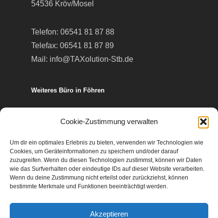
54536 Kröv/Mosel
Telefon:
06541 81 87 88
Telefax: 06541 81 87 89
Mail:
info@TAXolution-Stb.de
Weiteres Büro in Föhren
Europa-Allee 50
Cookie-Zustimmung verwalten
54343 Föhren
Um dir ein optimales Erlebnis zu bieten, verwenden wir Technologien wie
Cookies, um Geräteinformationen zu speichern und/oder darauf
Telefon:
06502 99 95 80
zuzugreifen. Wenn du diesen Technologien zustimmst, können wir Daten
wie das Surfverhalten oder eindeutige IDs auf dieser Website verarbeiten.
Telefax: 06502 99 95 899
Wenn du deine Zustimmung nicht erteilst oder zurückziehst, können
Mail:
info@TAXolution-Stb.de
bestimmte Merkmale und Funktionen beeinträchtigt werden.
Akzeptieren